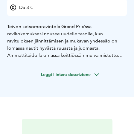
Da 3 €
Teivon katsomoravintola Grand Prix’ssa
ravikokemuksesi nousee uudelle tasolle, kun
ravituloksen jännittämisen ja mukavan yhdessäolon
lomassa nautit hyvästä ruuasta ja juomasta.
Ammattitaidolla omassa keittiössämme valmistettu
herkullinen ruoka takaa, ettei yksikään vieras jää
nälkäiseksi.
Leggi l'intera descrizione
Katsomoravintola De Luxe Grand Prix’n yhteydessä
palvelee VIP-asiakkaita lauantairaveissa ja tilassa
järjestetään erilaisia tilaisuuksia esimerkiksi
teemaraveissa.
De Luxessa on oma äänentoistojärjestelmä ja ravintola
soveltuu myös ravien aikana omien tilaisuuksien
järjestämiseen. Myös De Luxen herkullinen ruoka
valmistetaan Teivon omassa keittiössä.