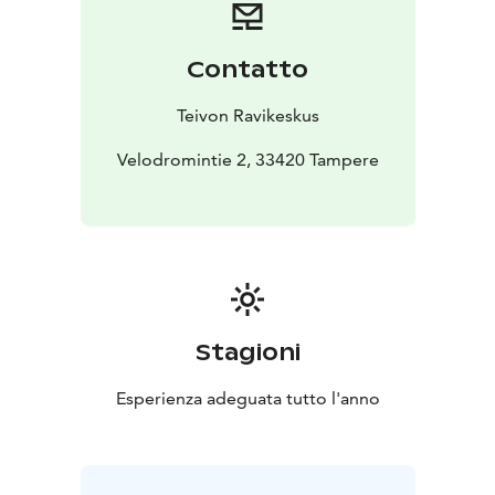
Katsomoravintoloissamme on A-oikeudet sekä
pöytiintarjoilu. Katsomoravintola Grand Prix and VIP-
ravintola De Luxe on auki vain tiistai- ja lauantairaveissa!
Contatto
Tarkista päivämäärät http://www.teivo.fi!
Teivon Ravikeskus
Velodromintie 2, 33420 Tampere
Stagioni
Esperienza adeguata tutto l'anno