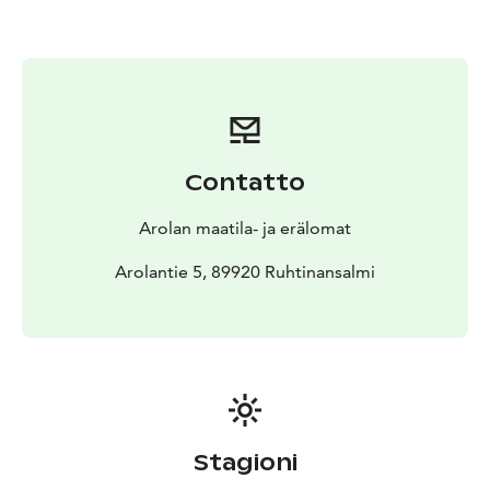
Mukana kuvausretkellä retkieväät, kahvit/muu juoma.
Ilmoittautuminen vaaditaan, varaukset ja tiedustelut voi
tehdä numerosta +358 05 5189775/Helena Seppänen
Contatto
Arolan maatila- ja erälomat
Arolantie 5, 89920 Ruhtinansalmi
Stagioni