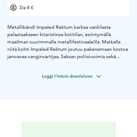
Da 8 €
Metallibändi Impaled Rektum karkaa vankilasta
pelastaakseen kitaristinsa kotitilan, esiintymällä
maailman suurimmalla metallifestivaaleilla. Matkalla
niitä kohti Impaled Rektum joutuu pakenemaan kostoa
janoavaa vanginvartijaa, Saksan poliisivoimia sekä
selviytymään paholaismaisen levy-yhtiöpomon
pauloista.
Leggi l'intera descrizione