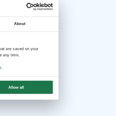
About
that are saved on your
t any time.
s
.
Allow all