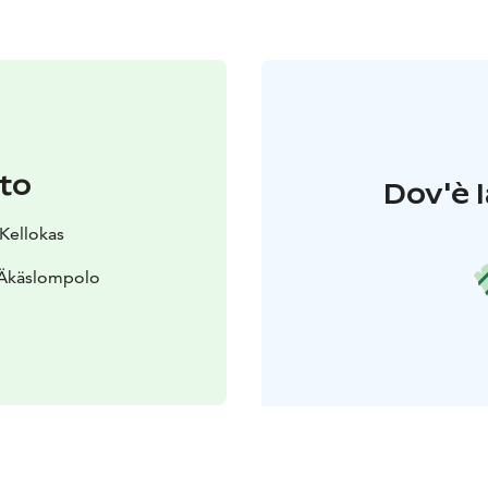
to
Dov'è l
 Kellokas
 Äkäslompolo