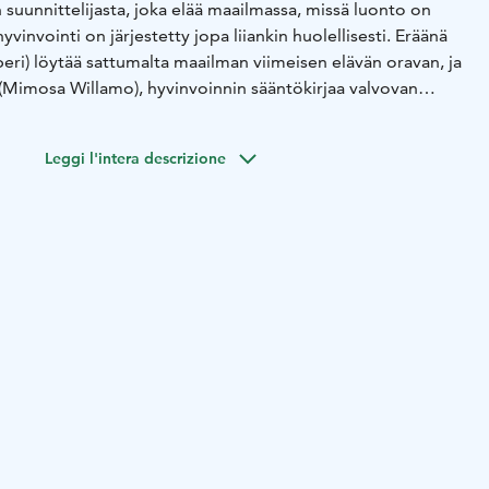
 suunnittelijasta, joka elää maailmassa, missä luonto on
yvinvointi on järjestetty jopa liiankin huolellisesti. Eräänä
eri) löytää sattumalta maailman viimeisen elävän oravan, ja
 (Mimosa Willamo), hyvinvoinnin sääntökirjaa valvovan
ttää uhmata yhteiskunnan sääntöjä ja auttaa oravaa, mutta
matonta – orava masentuu ja Pasi rakastuu.
Leggi l'intera descrizione