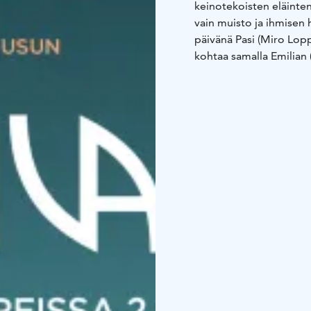
keinotekoisten eläinten
vain muisto ja ihmisen h
päivänä Pasi (Miro Lopp
kohtaa samalla Emilian
viranomaisen. Pasi pää
tapahtuu jotain odotta