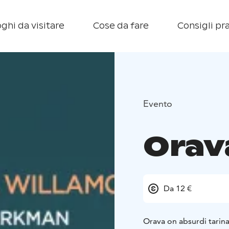
ghi da visitare
Cose da fare
Consigli pra
Evento
Orav
Da 12 €
Orava on absurdi tarina