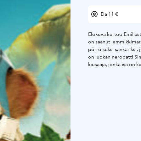
Da 11 €
Elokuva kertoo Emiliast
on saanut lemmikkimar
pörröiseksi sankariksi,
on luokan neropatti Si
kiusaaja, jonka isä on
Anteron paras kaveri Pi
sillä kaikkia huolettaa
Emiliasta tuli supersan
puri häntä sormeen. Hän
hän saikin tietää olev
supervoimien lähde, ju
pelastamaan lähimetsä
suuri huijaus -elokuva, 