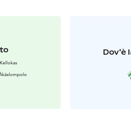
to
Dov'è l
 Kellokas
 Äkäslompolo