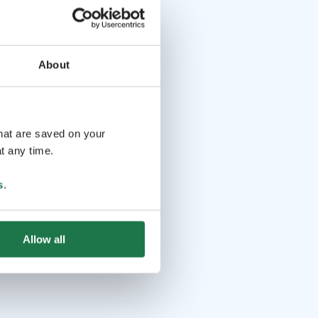
About
that are saved on your
t any time.
s
.
Allow all