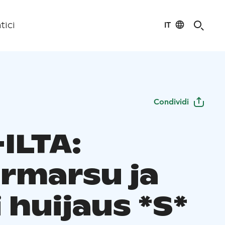
IT
tici
Condividi
ILTA:
rmarsu ja
 huijaus *S*