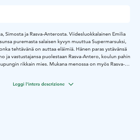
a, Simosta ja Rasva-Anterosta. Viidesluokkalainen Emilia
sunsa puremasta salaisen kyvyn muuttua Supermarsuksi,
 jonka tehtävänä on auttaa eläimiä. Hänen paras ystävänsä
mo ja vastustajansa puolestaan Rasva-Antero, koulun pahin
 kaupungin rikkain mies. Mukana menossa on myös Rasva-
etari. Elokuvassa ollaan ekologisten kysymysten äärellä,
 lähimetsän ja siellä asuvan pörröhännän kohtalo.
Leggi l'intera descrizione
kari, kun hän sai lahjaksi taianomaisen lemmikkimarsun, joka
et vietiin Näsinneulan katolle Jättiläismarsun luokse ja
ansa Supermarsu. Mutta mitä tapahtuu, kun Emilian
omapullo, päätyy vääriin käsiin? Pystyykö Supermarsu
n ja pörröhännän? Tämän kaiken kertoo Supermarsu ja
joka tulee ensi-iltaan joulukuussa 2025.