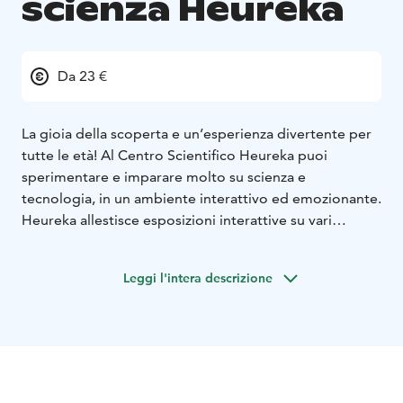
scienza Heureka
Da 23 €
La gioia della scoperta e un’esperienza divertente per
tutte le età! Al Centro Scientifico Heureka puoi
sperimentare e imparare molto su scienza e
tecnologia, in un ambiente interattivo ed emozionante.
Heureka allestisce esposizioni interattive su vari
argomenti, filmati realizzati per il planetario, spettacoli
scientifici e molto altro. Esposizioni: Our Journey in
Leggi l'intera descrizione
Space, Giants of The Ice Age, Artificial Intelligence,
Heureka Classics (I classici di Heureka), Circular Factory
(Produzione circolare), Electri City (Elettri Città), The
Wind in the Bowels (Fluttuazioni intestinali), Science on
a Sphere (La scienza nel pallone), The Idea Workshop (Il
laboratorio delle idee) e Science Park Galilei (Parco