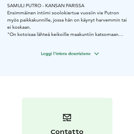
SAMULI PUTRO - KANSAN PARISSA
Ensimmäinen intiimi soolokiertue vuosiin vie Putron
myös paikkakunnille, jossa hän on käynyt harvemmin tai
ei koskaan.
"On kotoisaa lähteä keikoille maakuntiin katsomaan
miltä muu Suomi näyttää.
Kansan parissa -kiertueelle on
kerätty kaupunkeja ja keikkapaikkoja joissa olen käynyt
Leggi l'intera descrizione
harvemmin tai en koskaan.
Tämä on ensimmäinen,
intiimi soolokiertue vuosiin.
Laulut - niin vanhat kuin
julkaisemattomatkin - tulette kuulemaan pelkistettyinä
ja raakoina. Sellaisina minkälaisiksi ne aluksi tein.
Tervetuloa, odotan teitä jo."
-Samuli Putro-
Contatto