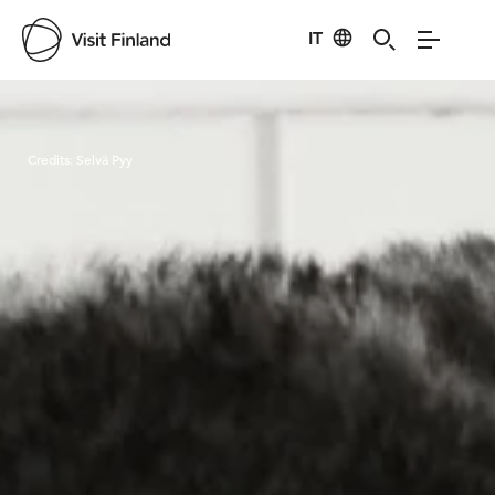
IT
Visit Finland
Credits:
Selvä Pyy