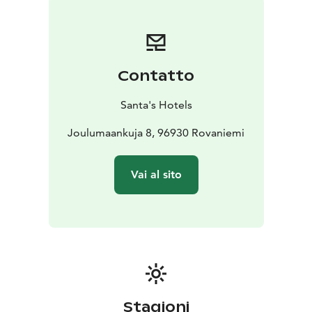
ammirare la magia dell’aurora boreale, lo spettacolo
del sole di mezzanotte, i tantissimi colori dell’autunno
e le splendide notti invernali del Polo... Tutto nei nostri
igloo di vetro! I bus navetta fanno la spola tra gli igloo,
Contatto
il Villaggio di Babbo Natale e il centro di Rovaniemi.
Stagione dell’aurora boreale: da inizio settembre a
Santa's Hotels
metà aprile
Joulumaankuja 8, 96930 Rovaniemi
Vai al sito
Stagioni