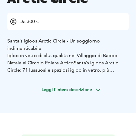
Da 300 €
Santa’s Igloos Arctic Circle - Un soggiorno
indimenticabile
Igloo in vetro di alta qualità nel Villaggio di Babbo
Natale al Circolo Polare Artico
Santa’s Igloos Arctic
Circle: 71 lussuosi e spaziosi igloo in vetro, più
reception e ristorante Arctic Eye, si trovano nel
Villaggio di Babbo Natale del Circolo Artico a
Leggi l'intera descrizione
Rovaniemi.
Gli igloo in vetro degli hotel di Babbo Natale sono
pensati per ricevere ospiti tutti l’anno. Gli igloo di alta
qualità, con tetto in vetro e aria condizionata, offrono
un’opportunità del tutto nuova e interessante per
ammirare la mutevole natura della Lapponia, provando
le comodità di una camera d’albergo. Vieni ad