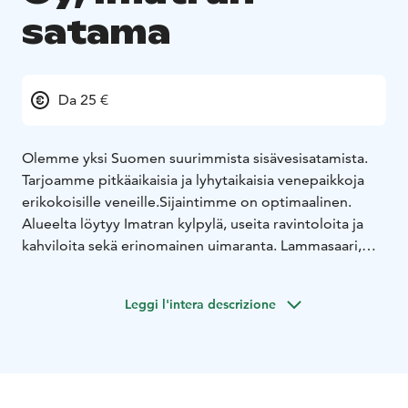
satama
Da 25 €
Olemme yksi Suomen suurimmista sisävesisatamista.
Tarjoamme pitkäaikaisia ​​ja lyhytaikaisia ​​venepaikkoja
erikokoisille veneille.
Sijaintimme on optimaalinen.
Alueelta löytyy Imatran kylpylä, useita ravintoloita ja
kahviloita sekä erinomainen uimaranta. Lammasaari,
jossa satamamme sijaitsee, on osa Saimaan Geopark-
aluetta.
Leggi l'intera descrizione