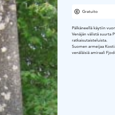
Gratuito
Pälkäneellä käytiin vuon
Venäjän välistä suurta 
ratkaisutaisteluista.
Suomen armeijaa Kostian
venäläisiä amiraali Fjod
arviolta 15 - 17 000 ven
Ruotsin hävittyä suuren
vuoteen 1721 saakka.
Nenäpäällä, Kostianvir
muistomerkki taistelun 
Paikalle on tehty myös 
yhä näkyvissä puolustusk