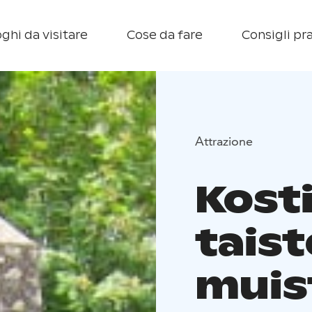
ghi da visitare
Cose da fare
Consigli pra
Attrazione
Kost
tais
muis