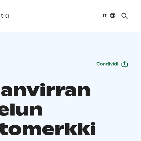
IT
tici
Condividi
ianvirran
telun
tomerkki