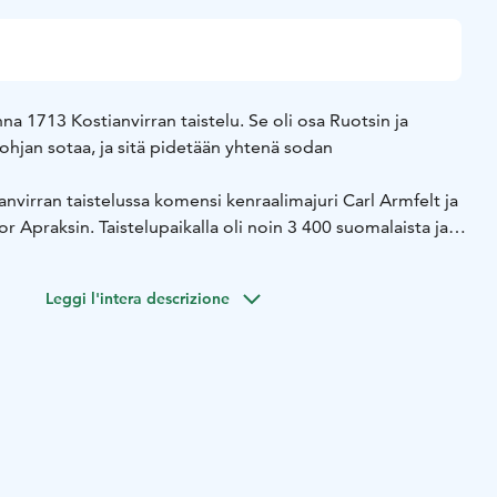
na 1713 Kostianvirran taistelu. Se oli osa Ruotsin ja
Pohjan sotaa, ja sitä pidetään yhtenä sodan
virran taistelussa komensi kenraalimajuri Carl Armfelt ja
or Apraksin. Taistelupaikalla oli noin 3 400 suomalaista ja
äläistä.
 Pohjan sodan Suomessa alkoi isovihan aika, joka kesti
Leggi l'intera descrizione
ran rannalla on sortokaudella vuonna 1906 pystytetty
muistoksi. Muistomerkin on suunnitellut J. A. Packalén.
hirsivarustuksen rekonstruktio. Tämän lisäksi maastossa on
aivantoja taistelun ajalta.