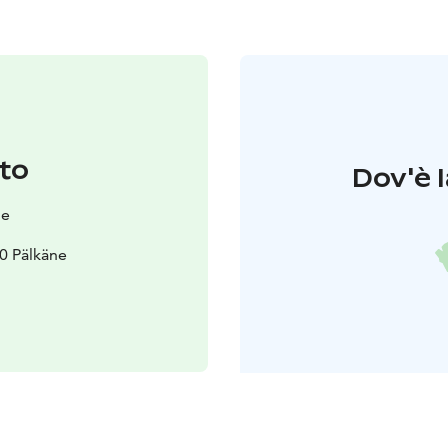
to
Dov'è l
ne
0 Pälkäne