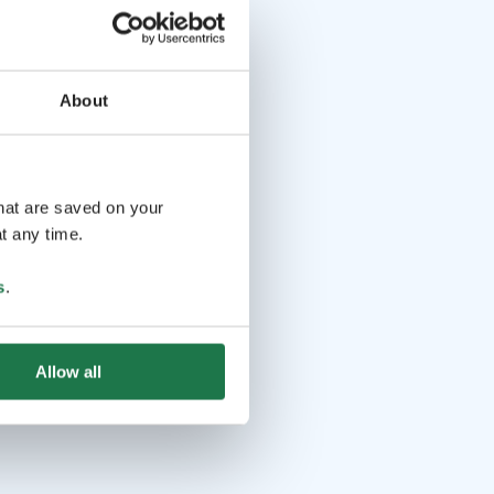
About
that are saved on your
t any time.
s
.
Allow all