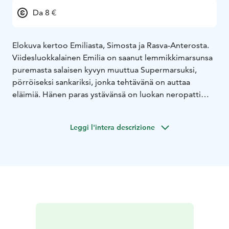
Da 8 €
Elokuva kertoo Emiliasta, Simosta ja Rasva-Anterosta.
Viidesluokkalainen Emilia on saanut lemmikkimarsunsa
puremasta salaisen kyvyn muuttua Supermarsuksi,
pörröiseksi sankariksi, jonka tehtävänä on auttaa
eläimiä. Hänen paras ystävänsä on luokan neropatti
Simo ja vastustajansa puolestaan Rasva-Antero, koulun
pahin kiusaaja, jonka isä on kaupungin rikkain mies.
Leggi l'intera descrizione
Mukana menossa on myös Rasva-Anteron paras kaveri
Pietari. Elokuvassa ollaan ekologisten kysymysten
äärellä, sillä kaikkia huolettaa lähimetsän ja siellä asuvan
pörröhännän kohtalo.
Emiliasta tuli supersankari, kun hän sai lahjaksi
taianomaisen lemmikkimarsun, joka puri häntä
sormeen. Hänet vietiin Näsinneulan katolle
Jättiläismarsun luokse ja hän saikin tietää olevansa