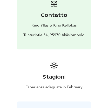
Supermarsu. Mutta mitä tapahtuu, kun Emilian
supervoimien lähde, juomapullo, päätyy vääriin käsiin?
Pystyykö Supermarsu pelastamaan lähimetsän ja
Contatto
pörröhännän?
Kino Ylläs & Kino Kellokas
Tunturintie 54, 95970 Äkäslompolo
Stagioni
Esperienza adeguata in February