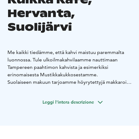
Hervanta,
Suolijärvi
Me kaikki tiedämme, että kahvi maistuu paremmalta
luonnossa. Tule ulkoilmakahvilaamme nauttimaan
Tampereen paahtimon kahvista ja esimerkiksi
erinomaisesta Mustikkakukkosestamme.
Suolaiseen makuun tarjoamme höyrytettyjä makkaroita
ja toasteja, tai tilaa makeista Brookies tai Korvapuusti.
Suosikkimme on Anttilan tilan mansikkamehu, jota
Leggi l'intera descrizione
nautitaan kesällä kylmänä ja kuumana lämmitellään
talvella.
Olemme avoinna ympäri vuoden viikonloppuisin la-su
klo 12-17 ja kesällä joka päivä.
Järven ympäri kulkee 4,5 km:n polku, jota pitkin voi