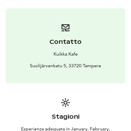
kävellä ympäri vuoden. Luonto on monipuolinen.
Kesällä voit loikoilla uimarannalla, laiturilla tai vaikka
kallioilla. Avantoon pulahdat talvella, jolloin alueella on
myös Suolijärven saunat.
Tervetuloa koirien kanssa, hekin herkuttelevat meillä
makkaralla.
Contatto
Tule nauttimaan luonnosta Suolijärvelle ja Kuikka
Kafeeseen.
Kuikka Kafe
Suolijärvenkatu 5, 33720 Tampere
Stagioni
Esperienza adeguata in January, February,