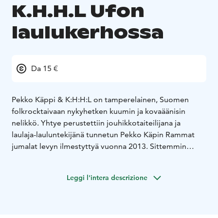
K.H.H.L Ufon
laulukerhossa
Da 15 €
Pekko Käppi & K:H:H:L on tamperelainen, Suomen
folkrocktaivaan nykyhetken kuumin ja kovaäänisin
nelikkö. Yhtye perustettiin jouhikkotaiteilijana ja
laulaja-lauluntekijänä tunnetun Pekko Käpin Rammat
jumalat levyn ilmestyttyä vuonna 2013. Sittemmin
yhtye on tehnyt kuusi levyä, saaneet moisista kiitosta
sekä kiertäneet planeettaamme ristiin rastiin.
Leggi l'intera descrizione
Arvostettu englantilainen musiikkijulkaisu kuvaili
yhtyettä lauseella: ”T. Rex of Finland”.
Pekko Käpin huhmareeseen on heitetty ilmavaa folk -
ilmaisua, bluesin juurekkuutta ja psykedelisvivahteista