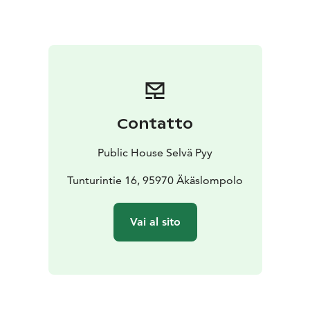
rockia. Maljamaisessa astiassa hienonnettu lopputulos
on ihastuttavaa ja omaleimaisen nerokkaalla tavalla
helposti lähestyttävän populaarimusiikin muottiin
istutettua kansanmusiikkia. Livenä yhtyeen sointi yltyy
helposti jopa hypnoottisesti, kun kepeän hengittävästi
etenevät tunnelmat ja huojuvan vaivaton folk- soitanta
ajautuu täysin huomaamattasi kuin omaa häntäänsä
Contatto
jahtaavan pillastuneen koiran kaltaiseksi raivokkaana
junnaavaksi rock -paasaukseski.
Yhtyeen kuudes albumi
Public House Selvä Pyy
Oli kerran ryytimaassa... julkaistiin 2025.
Ufo aloittaa
illan tutusti 21.00 soolosetillä, bändi aloitta n.
Tunturintie 16, 95970 Äkäslompolo
21.45.
Lipit myynnissä to 19.3.
Vai al sito