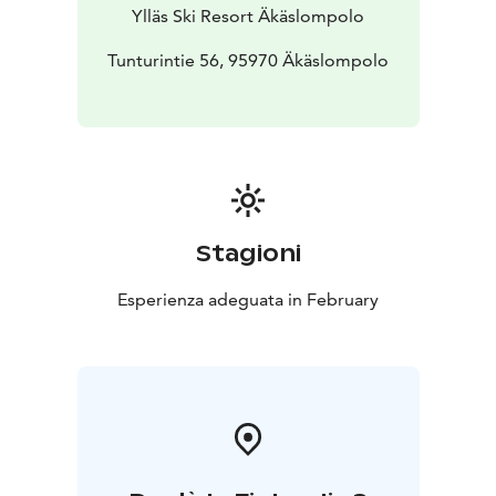
johdolla.
Osallistujien kesken arvotaan palkinto.
Ylläs Ski Resort Äkäslompolo
Kokoontumiset Y1 palvelurakennuksen edustalla,
rinteiden puoleisten ulko-ovien edessä.
Tunturintie 56, 95970 Äkäslompolo
Stagioni
Esperienza adeguata in February