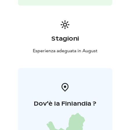
GY
Älä missaa tätä sydäntä lämmittävää tilaisuutta viettää
kaunis sunnuntai-ilta Hiitolanjoen rannalla. Ota koko
perhe mukaan ja lähtekää seikkailuun Flow-kissan
Stagioni
kanssa!
MAKSUTON TAPAHTUMA!
Esperienza adeguata in August
Dov'è la Finlandia ?