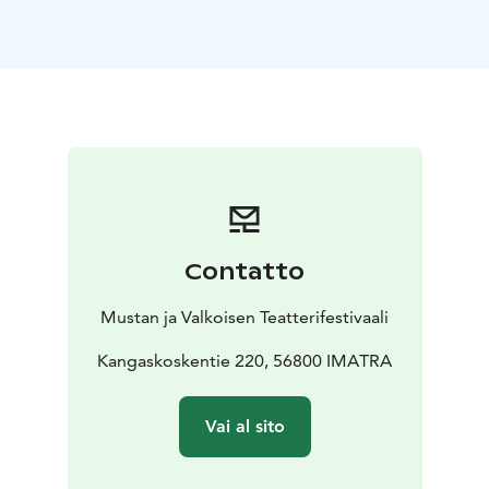
Rohkea kissa kohtaa suuren hyökyaallon. Kissa
pelastautuu veneeseen iloisen koiran, väsyneen
kapybaran, ilkikurisen makin ja äkäisen linnun kanssa.
Eläimet tekevät seikkailuntäyteisen matkan läpi upean
luonnon ja salaperäisten kaupunkien – uuden vieraan
maailman, jossa yhteistyö ja ystävyys ovat tärkeintä.
Flow on uskomattoman hyvin animoitu ja tunteellinen
seikkailuelokuva, jossa eläimet todella saavat
käyttäytyä kuten luonnossa. Dialogittomassa
Contatto
elokuvassa korostuu musiikki, joka on osittain työstetty
Suomessa! Fantastinen elokuvakokemus sekä lapsille
Mustan ja Valkoisen Teatterifestivaali
että aikuisille on hukutettu suurimpiin kansainvälisiin
palkintoihin, kruununa parhaan animaation Oscar.
Kangaskoskentie 220, 56800 IMATRA
Ohjaus: Gints Zilbalodis
Käsikirjoitus: Gints Zilbalodis, Matiss Kaza
Vai al sito
Latvia/Belgia/Ranska 2024
Katso traileri: //www.youtube.com/watch?v=lxcjMIob-