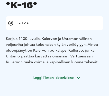
*K-16*
Da 12 €
Karjala 1100-luvulla. Kalervon ja Untamon välinen
veljesviha johtaa kokonaisen kylän verilöylyyn. Ainoa
eloonjäänyt on Kalervon poikalapsi Kullervo, jonka
Untamo päättää kasvattaa omanaan. Varttuessaan
Kullervon raaka voima ja kapinallinen luonne tekevät
hänestä vaarallisen, ja kyläläiset haluavat päästä hänestä
lopullisesti eroon.
Leggi l'intera descrizione
Kullervo etsii koko elämänsä olemassaololleen ja
taidoilleen tarkoitusta. Kun menneisyyden tapahtumat
paljastuvat hänelle, on hänen kohtalonsa selvä. Koston
tie johdattaa Kullervon kohtaamaan Untamon ja
pakottamaan hänet tilille syntiensä kanssa.
Kullervon kohtalo on Kalevalan kuuluisimpia. Antti J.