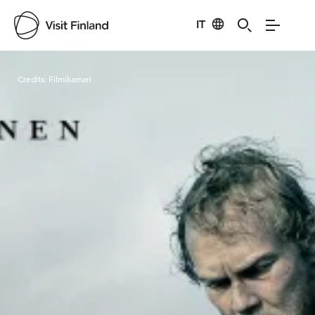
IT
Visit Finland
Credits:
Filmikamari