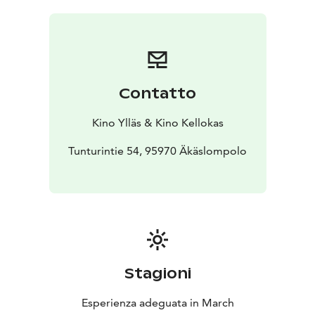
Jokisen ohjauksessa isän ja pojan tarina herää vahvasti
eloon Pohjois-Karjalan jylhissä kansallismaisemissa.
Kullervon roolissa nähdään Elias Salonen ja Untamona
Jussi-palkittu Eero Aho.
Contatto
Kino Ylläs & Kino Kellokas
Tunturintie 54, 95970 Äkäslompolo
Stagioni
Esperienza adeguata in March