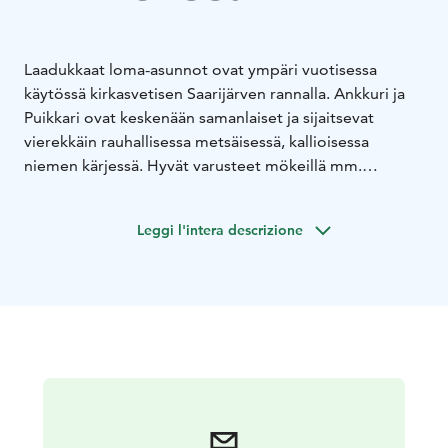
Laadukkaat loma-asunnot ovat ympäri vuotisessa
käytössä kirkasvetisen Saarijärven rannalla. Ankkuri ja
Puikkari ovat keskenään samanlaiset ja sijaitsevat
vierekkäin rauhallisessa metsäisessä, kallioisessa
niemen kärjessä. Hyvät varusteet mökeillä mm.
soutuveneet, kaasugrillit, sauna.
Lisävarusteina
Ankkurissa ulkoporeallas ja Puikkarissa erillinen
Leggi l'intera descrizione
vierasmaja.