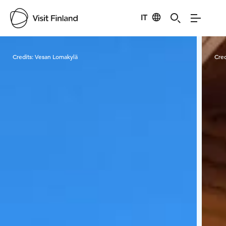
IT
Visit Finland
Credits:
Vesan Lomakylä
Cred