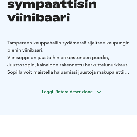
sympaattisin
viinibaari
Tampereen kauppahallin sydämessä sijaitsee kaupungin
pienin viinibaari.
Viinisoppi on juustoihin erikoistuneen puodin,
Juustosopin, kainaloon rakennettu herkuttelunurkkaus.
Sopilla voit maistella haluamiasi juustoja makupalettiin
sopivan viinin kera – tai pyytää asiantuntijaa tiskin
takana valitsemaan sinulle sopivan yhdistelmän.
Leggi l'intera descrizione
Viinisoppi sijaitsee keskellä kauppahallin tunnelmallista
kuhinaa. Sopilla järjestetään myös erilaisia
maistatustapahtumia ja -iltamia ryhmille ja yrityksille.
Juomavalikoima on omaa maahantuontiamme, ja
tarjolla on viinien ja kuplajuomien lisäksi oluita,
siidereitä sekä alkoholittomia juomia.