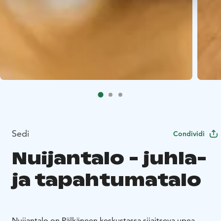
Sedi
Condividi
Nuijantalo - juhla-
ja tapahtumatalo
Nuijantalo on Pälkäneen keskustassa sijaitseva upea