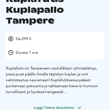
Kuplapallo
Tampere
Da 299 €
Durata 1 ore
Kuplafutis on Tampereen vauhdikkain ryhmäelämys,
jossa puet päälle ilmalla täytetyn kuplan ja voit
valmistautua nauramaan! Kuplafutiksessa pääset
purkamaan patoumia ja taklaamaan kaverisi kumoon
turvallisesti ja hyvässä hengessä!
Kuplapallo sopii loistavasti synttäreille, polttareihin,
yritysten TYKY- ja tiimipäiviin sekä kaveriporukoiden
Leggi l'intera descrizione
kesäisiin yhteishetkiin.