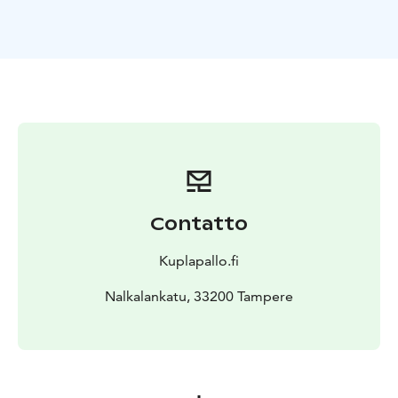
Pelipaketti sisältää:
• 60 minuuttia kestävän
aktiviteetin
• Ammattitaitoisen ohjaajan pitämässä
huolen tunnelmasta
• Kaikki tarvittavat varusteet
(kuplat, pelialue, musiikki)
• Mahdollisuuden yhdistää
peleihin rentouttava 2 tunnin saunaelämys
Saunaravintola Flou:lla
Pelit järjestetään pääasiassa aivan Tampereen
keskustassa sijaitsevalla Nalkalan kentällä, mutta ne
onnistuvat myös muualla Pirkanmaalla.
Hinta alkaen 299 € / ryhmä. Varaus onnistuu helposti
Contatto
verkossa tai puhelimitse.
Kuplapallo.fi
Nalkalankatu, 33200 Tampere