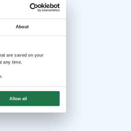
About
that are saved on your
t any time.
s
.
Allow all