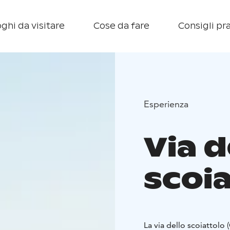
ghi da visitare
Cose da fare
Consigli pra
Esperienza
Via d
scoi
La via dello scoiattolo 