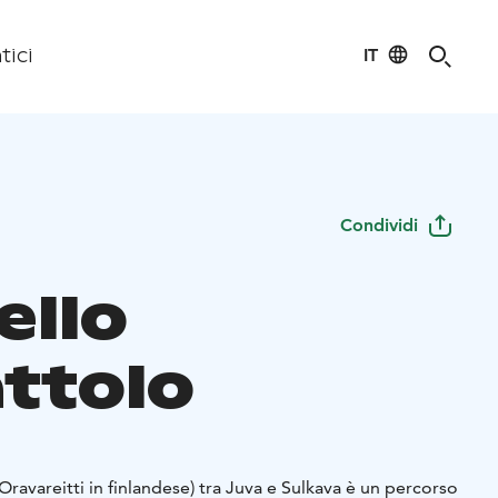
IT
tici
Condividi
ello
attolo
(Oravareitti in finlandese) tra Juva e Sulkava è un percorso