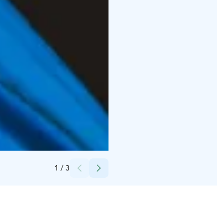
Credits:
Visit Saimaa
1
/
3