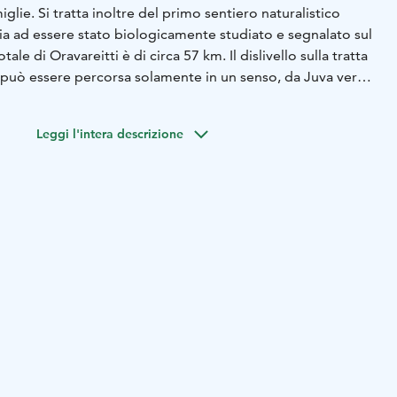
glie. Si tratta inoltre del primo sentiero naturalistico
ia ad essere stato biologicamente studiato e segnalato sul
tale di Oravareitti è di circa 57 km. Il dislivello sulla tratta
o può essere percorsa solamente in un senso, da Juva verso
bassa difficoltà. L’inizio di Oravareitti a Juva è facilmente
Leggi l'intera descrizione
lontano con il proprio veicolo o in autobus. Accedere al
 è semplice in quanto i noleggiatori di attrezzatura
 per i canoisti.
glio ad inizio estate, nei mesi di maggio e giugno.