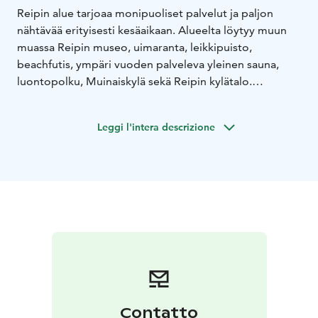
Reipin alue tarjoaa monipuoliset palvelut ja paljon
nähtävää erityisesti kesäaikaan. Alueelta löytyy muun
muassa Reipin museo, uimaranta, leikkipuisto,
beachfutis, ympäri vuoden palveleva yleinen sauna,
luontopolku, Muinaiskylä sekä Reipin kylätalo.
Reipin katajaketo on alueella sijaitseva
luonnonsuojelualue. Katajaketo ja siihen liittyvät niityt
Leggi l'intera descrizione
ja pienet metsiköt muodostavat arvokkaan
perinneympäristön. Alue on syntynyt suurelta osin
pitkään jatkuneet niiton ja laidunnuksen seurauksena.
Kesäisin alueella voi nähdä lampaita laiduntamassa.
Reipin läheisyydessä sijaitsee Tursiannotkon
muinaisjäännösalue. Pyhäjärven rannalla sijaitseva
Tursiannotko on Suomen rautakauden lopun
merkittävimpiä asuinpaikkoja.
Contatto