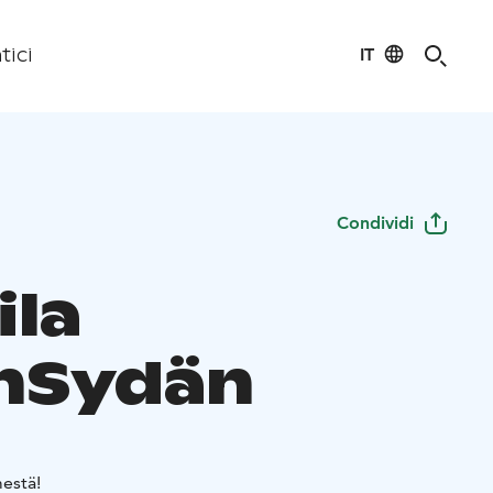
IT
tici
Condividi
ila
nSydän
estä!