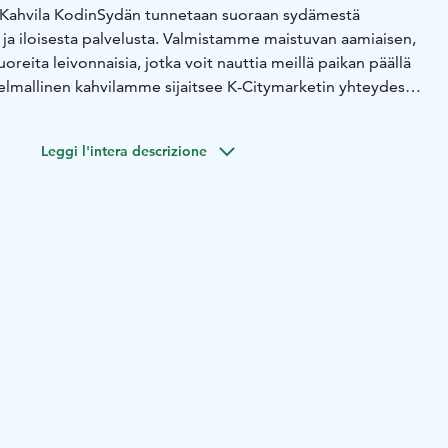
a Kahvila KodinSydän tunnetaan suoraan sydämestä
tä ja iloisesta palvelusta. Valmistamme maistuvan aamiaisen,
uoreita leivonnaisia, jotka voit nauttia meillä paikan päällä
nelmallinen kahvilamme sijaitsee K-Citymarketin yhteydessä,
eille voit tulla herkuttelemaan varta vasten tai poiketa
lla sekä ostosten yhteydessä.
Lämpimästi tervetuloa!
Leggi l'intera descrizione