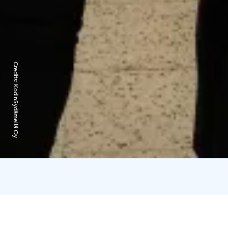
Credits:
KodinSydämellä Oy