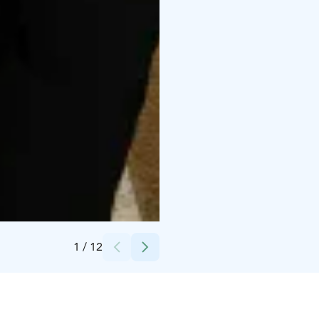
Credits:
KodinSydämellä Oy
1
/
12