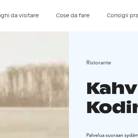
ghi da visitare
Cose da fare
Consigli pra
Ristorante
Kahv
Kodi
Palvelua suoraan sydäm