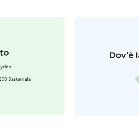
to
Dov'è l
Sydän
8200 Sastamala