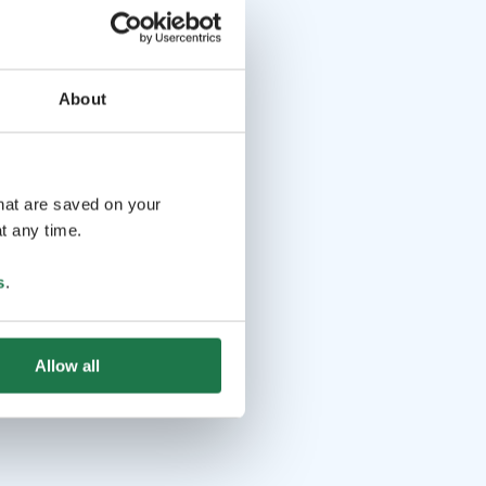
About
that are saved on your
t any time.
s
.
Allow all