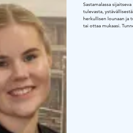
Sastamalassa sijaitsev
tulevasta, ystävällises
herkullisen lounaan ja t
tai ottaa mukaasi. Tun
valtatien 12 varrella. M
helposti ohikulkumatka