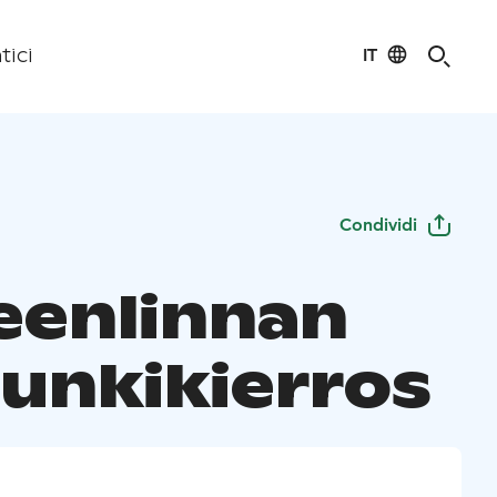
IT
tici
Condividi
enlinnan
unkikierros