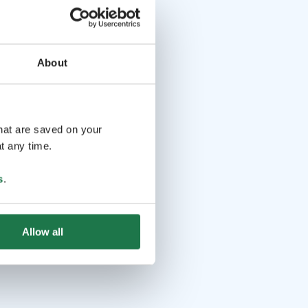
About
that are saved on your
t any time.
s
.
Allow all