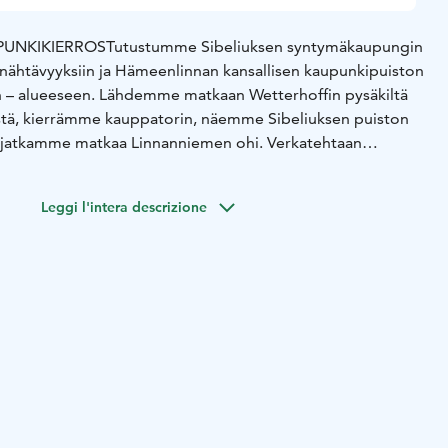
UNKIKIERROS
Tutustumme Sibeliuksen syntymäkaupungin
iin nähtävyyksiin ja Hämeenlinnan kansallisen kaupunkipuiston
– alueeseen. Lähdemme matkaan Wetterhoffin pysäkiltä
stä, kierrämme kauppatorin, näemme Sibeliuksen puiston
a jatkamme matkaa Linnanniemen ohi. Verkatehtaan
ustumme ulkoapäin, sisällä käynti tilauksesta. Kierros
n ohitse Aulangon puistometsään. Paluu keskustaan eri
Leggi l'intera descrizione
tiä, josta on hieno näköala Hämeen keskiaikaiseen Linnaan.