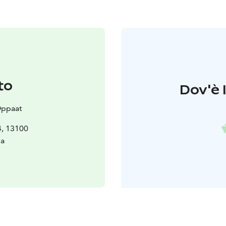
to
Dov'è l
Oppaat
4, 13100
a