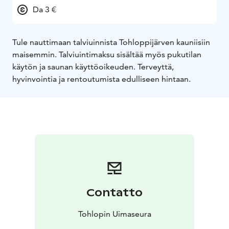
Da 3 €
Tule nauttimaan talviuinnista Tohloppijärven kauniisiin
maisemmin. Talviuintimaksu sisältää myös pukutilan
käytön ja saunan käyttöoikeuden. Terveyttä,
hyvinvointia ja rentoutumista edulliseen hintaan.
Contatto
Tohlopin Uimaseura