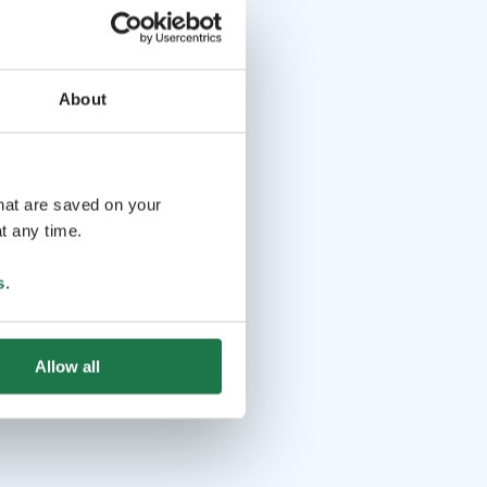
About
that are saved on your
t any time.
s
.
Allow all