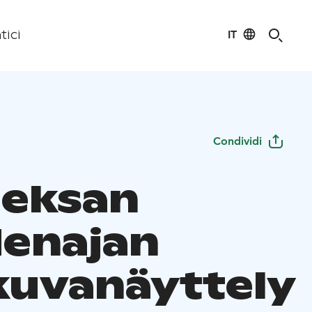
IT
tici
Condividi
eksan
enajan
kuvanäyttely