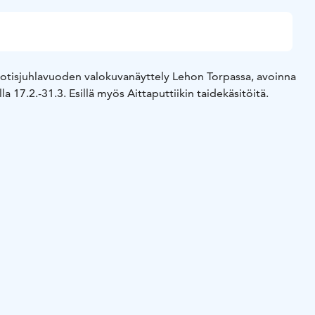
uotisjuhlavuoden valokuvanäyttely Lehon Torpassa, avoinna
la 17.2.-31.3. Esillä myös Aittaputtiikin taidekäsitöitä.