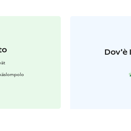
to
Dov'è 
vät
Äkäslompolo