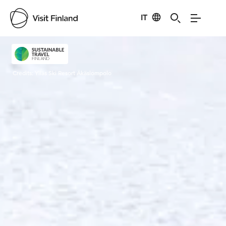
IT
Visit Finland
Credits:
Ylläs Ski Resort Äkäslompolo