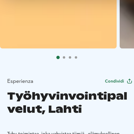
Esperienza
Condividi
Työhyvinvointipal
velut, Lahti
Tyhy-toimintaa, joka vahvistaa tiimiä
– elämyksellinen