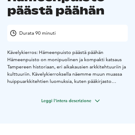
päästä päähän
Durata 90 minuti
Kävelykierros: Hämeenpuisto päästä päähän
Hämeenpuisto on monipuolinen ja kompakti katsaus
Tampereen historiaan, eri aikakausien arkkitehtuuriin ja
kulttuuriin. Kävelykierroksella näemme muun muassa
huippuarkkitehtien luomuksia, kuten pääkirjasto
Metson, Aleksanterin kirkon ja Wivi Lönnin koulun sekä
runsaasti kaupungin historian vaiheita kuvastavia
Leggi l'intera descrizione
patsaita. Lisäksi perehdymme Tampereen tarinaan aina
teollistumisesta ja sisällissodasta ratikka-aikaan asti.
Kierros alkaa Eteläpuistosta ja päättyy Näsinkalliolle.
Kesto 1,5 tuntia tai sovittavissa.
Varaukset:
Opastettu kierros Tampereella varataan