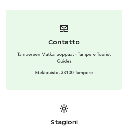
Magni Mundi Oy:ltä sähköpostitse
tampere@magnimundi.fi tai puhelimitse puh. 010 5797
943.
Ilmoitathan ystävällisesti varauspyynnössä seuraavat
tiedot: ryhmän nimi ja henkilömäärä, varaajan
yhteystiedot, toivomasi kierroksen nimi ja kesto,
Contatto
toivomasi ajankohta (päivämäärä ja kellonaika),
opastuskieli, mahdolliset toiveet ja lisätiedot
Tampereen Matkailuoppaat - Tampere Tourist
kierrokseen tai ryhmään liittyen.
Guides
Eteläpuisto, 33100 Tampere
Stagioni