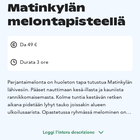
Matinkylän
melontapisteellä
Da 49 €
Durata 3 ore
Perjantaimelonta on huoleton tapa tutustua Matinkylän
lähivesiin. Pääset nauttimaan kesä-illasta ja kauniista
rannikkomaisemasta. Kolme tuntia kestävän retken
aikana pidetään lyhyt tauko joissakin alueen
ulkoilusaarista. Opastetussa ryhmässä melominen on
turvallista - opas valitsee melontareitin osallistujien ja
sääolosuhteiden mukaisesti. Perjantaimelonnalla sinun
Leggi l'intera descrizione
ei tarvitse turhia huolehtia - nauti maisemista ja