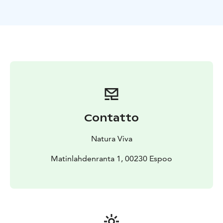
seurasta!
Perjantaimelonta järjestetään joka toinen perjantai
kesäkuusta-elokuuhun klo 18-21 ja syyskuussa klo 16-
19. Retki sopii melontaa harrastaneille - alkeiskurssi tai
vastaavat taidot.
Natura Vivan kausikorttilaisille perjantaimelonta on
ilmainen. Kausikorttia kannattaa harkita, jos haluat
meloa vapaasti koko kesän ajan! Tule retkelle ja kokeile
melontaa Matinkylässä - Perjantaimelonnan hinta
hyvitetään Natura Vivan kausikortin hinnasta.
Contatto
Natura Viva
Matinlahdenranta 1, 00230 Espoo