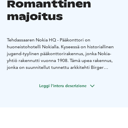
Romanttinen
majoitus
Tehdassaaren Nokia HQ - Pääkonttori on
huoneistohotelli Nokialla. Kyseessä on historiallinen
jugend-tyylinen pääkonttorirakennus, jonka Nokia-
yhtiö rakennutti vuonna 1908. Tämä upea rakennus,
jonka on suunnitellut tunnettu arkkitehti Birger
Federley, tarjoaa vierailleen unohtumattoman
yhdistelmän historiaa, tyyliä ja mukavuutta.
Leggi l'intera descrizione
Huoneistohotellissa on ilmainen WiFi ja
pysäköintimahdollisuus paikan päällä.
"Jotain käytettyä, jotain tunnelmallista." Tehdassaaren
pääkonttorin toisen kerroksen perältä löytyy
romanttisen rustiikkinen airbnb-huoneisto, jonka
rauhallinen ja maltillinen sisutus kutsuu luokseen