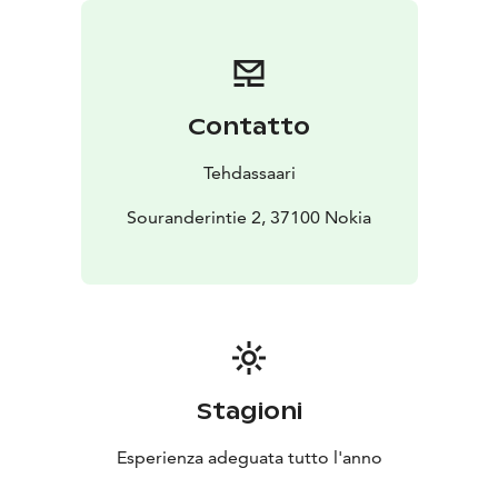
rentoutumaan.
Rakennuksen ainutlaatuinen arkkitehtuuri tekee siitä
täydellisen pakopaikan arjen keskellä.
Rakennuksen yhteiset tilat, kuten suihkut, WC:t ja pieni
keittiö ovat siistejä ja käytännöllisiä ja mahdollistavat
Contatto
miellyttävän vierailun.
Olitpa sitten yksin, pariskuntana tai ystävän kanssa,
Tehdassaari
tämä huoneistohotelli tarjoaa täydelliset puitteet.
Kaikissa majoitusyksiköissä on oleskelu- ja ruokailualue.
Souranderintie 2, 37100 Nokia
Huoneistohotellin majoitusyksiköissä on liinavaatteet ja
pyyhkeet.
Stagioni
Esperienza adeguata tutto l'anno