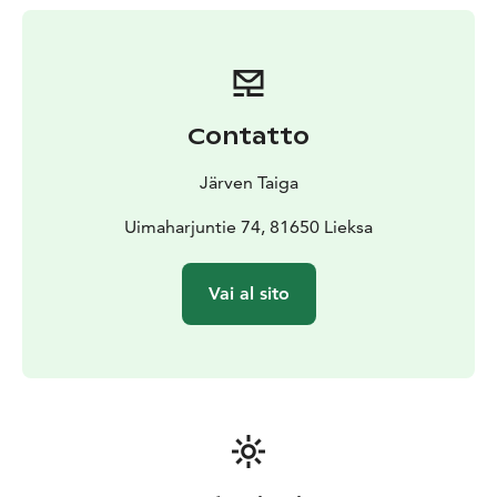
possibile dormire su materassi stesi sulle panche o sul
pavimento, c'è posto per 5 adulti. I materassi e i sacchi
a pelo non sono inclusi nel prezzo.
Il campeggio dispone anche di un'area per il fuoco
all'aperto, di un grande tavolo da pranzo all'aperto, di
Contatto
una legnaia e di una dependance. L'affitto comprende
anche l'uso di una barca a remi e di una canoa. La
Järven Taiga
licenza di pesca per il Musta Mäntyjärve comprende
l'intero gruppo elencato.
Uimaharjuntie 74, 81650 Lieksa
Per quanto riguarda la pesca, il lago è ad uso privato
degli affittuari durante il periodo di affitto. Ogni
Vai al sito
cliente è responsabile delle spese di gestione della
pesca. Non c'è elettricità nel sito, è necessario portare
con sé acqua potabile.
È possibile arrivare in auto. C'è spazio per diversi
camper. Il terreno è eccellente per il campeggio o
l'amaca.