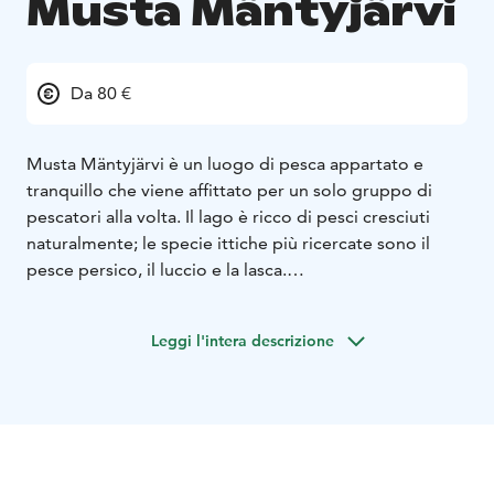
Musta Mäntyjärvi
Da 80 €
Musta Mäntyjärvi è un luogo di pesca appartato e
tranquillo che viene affittato per un solo gruppo di
pescatori alla volta. Il lago è ricco di pesci cresciuti
naturalmente; le specie ittiche più ricercate sono il
pesce persico, il luccio e la lasca.
Il lago è ricco di lucci e persici di grandi dimensioni,
per i quali sono state fissate anche le dimensioni
Leggi l'intera descrizione
massime. La misura superiore del pesce persico è di 35
cm e quella del luccio è di 75 cm.
Il campeggio comprende una capanna di 25 metri
quadrati con camino e attrezzature per la preparazione
del cibo, come pentole, padelle, padelle, posate e
tazze. È possibile pernottare anche nella casetta. È