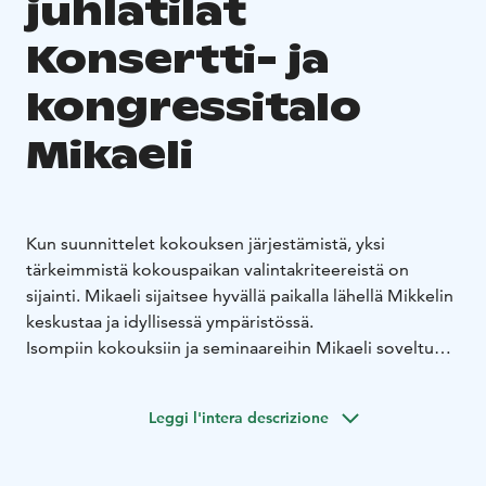
juhlatilat
Konsertti- ja
kongressitalo
Mikaeli
Kun suunnittelet kokouksen järjestämistä, yksi
tärkeimmistä kokouspaikan valintakriteereistä on
sijainti. Mikaeli sijaitsee hyvällä paikalla lähellä Mikkelin
keskustaa ja idyllisessä ympäristössä.
Isompiin kokouksiin ja seminaareihin Mikaeli soveltuu
loistavasti maantieteellisen sijaintinsa, kapasiteettinsa
ja tarjoamiensa palveluiden puolesta. Itä-Suomi on
Leggi l'intera descrizione
helposti saavutettavissa lähes mistä päin Suomea
tahansa!
Mikaelin tilat muuntautuvat monenlaiseen käyttöön,