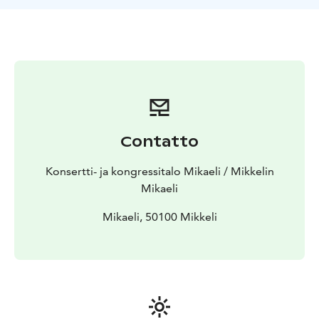
esimerkiksi vastaanotto- tai näyttelytilaksi sekä
kokouksiin ja seminaareihin. Kaikissa
kokoustiloissamme on ajanmukainen esitystekniikka,
joka takaa onnistuneen kokouspäivän. Samoissa tiloissa
järjestät ikimuistoiset tapahtumat ja juhlat mm.
yrityksille ja yhdistyksille!
KOKOUSTILA max 70 hlö
KAMARIMUSIIKKISALI max
166 hlö
MARTTI TALVELA -SALI max 692
Contatto
Aulatilojen kapasiteetti n. 1000 hlö
Konsertti- ja kongressitalo Mikaeli / Mikkelin
Mikaeli
Mikaeli, 50100 Mikkeli