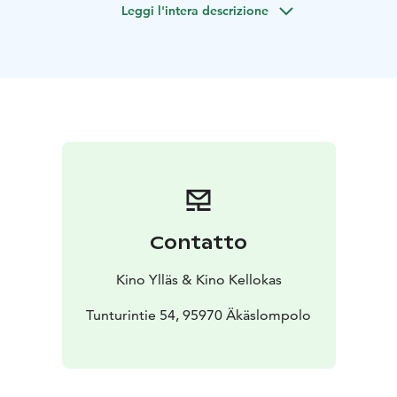
Leggi l'intera descrizione
sieni ei ole koskaan ennen käynyt.
Ennen elokuvaa esitetään lyhytelokuva Teenage Mutant
Ninja Turtles yksin kromissa 2: Eksynyt New Jerseyssä,
jonka kesto on noin 5 minuuttia.
Contatto
Kino Ylläs & Kino Kellokas
Tunturintie 54, 95970 Äkäslompolo