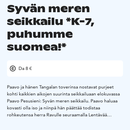
Syvän meren
seikkailu *K-7,
puhumme
suomea!*
Da 8 €
Paavo ja hänen Tangalan toverinsa nostavat purjeet
kohti kaikkien aikojen suurinta seikkailuaan elokuvassa
Paavo Pesusieni: Syvän meren seikkailu. Paavo haluaa
kovasti olla iso ja niinpä hän päättää todistaa
rohkeutensa herra Ravulle seuraamalla Lentävää
Hollantilaista, salaperäistä kummitusmerirosvoa, syvän
meren syvimpiin syvyyksiin. Paikkaan, jossa yksikään