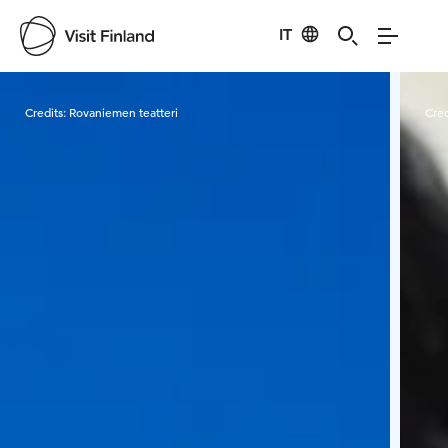
IT
Visit Finland
Credits:
Rovaniemen teatteri
Cred