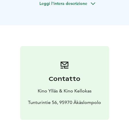
Leggi l'intera descrizione
taitavuudesta.
Eräänä yönä aattolentoa varten pakattu Joulupukin reki
sekä Stella katoavat. Niko päättää lähteä etsimään
kadonneita yhdessä ystäviensä liito-orava Juliuksen ja
lumikko Wilman kanssa. Pian retkikunta kohtaa
Myrskyporot ja löytää salaisuuden.
PUHUMME SUOMEA!
Contatto
Kino Ylläs & Kino Kellokas
Tunturintie 56, 95970 Äkäslompolo