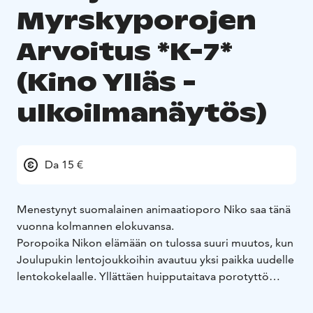
Myrskyporojen
Arvoitus *K-7*
(Kino Ylläs -
ulkoilmanäytös)
Da 15 €
Menestynyt suomalainen animaatioporo Niko saa tänä
vuonna kolmannen elokuvansa.
Poropoika Nikon elämään on tulossa suuri muutos, kun
Joulupukin lentojoukkoihin avautuu yksi paikka uudelle
lentokokelaalle. Yllättäen huipputaitava porotyttö
Stella tarjoaa tiukan vastuksen Nikolle kisassa paikasta.
Niko on sekä vaikuttunut että harmissaan Stellan