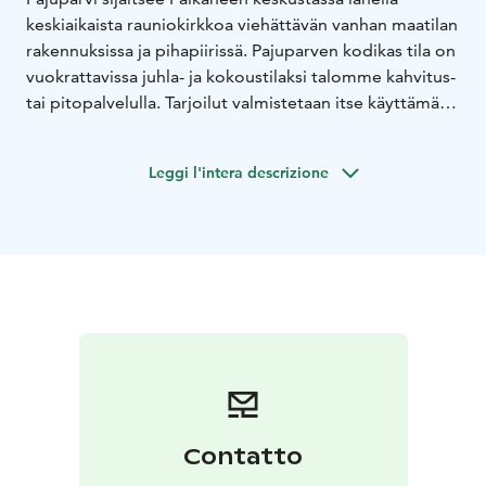
keskiaikaista rauniokirkkoa viehättävän vanhan maatilan
rakennuksissa ja pihapiirissä. Pajuparven kodikas tila on
vuokrattavissa juhla- ja kokoustilaksi talomme kahvitus-
tai pitopalvelulla. Tarjoilut valmistetaan itse käyttämällä
tilan omia raaka-aineita ja muita lähituotteita.
Kahvilaan mahtuu ruokailemaan noin 40 henkilöä,
Leggi l'intera descrizione
kesäaikaan voidaan käyttää myös ulkotiloja
puutarhassa. Palvelemme tilausryhmiä ympäri vuoden.
Contatto