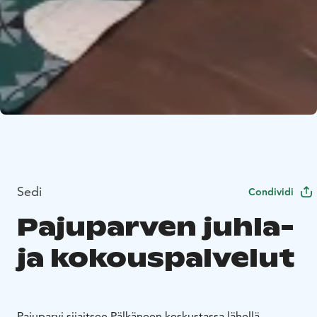
Sedi
Condividi
Pajuparven juhla-
ja kokouspalvelut
Pajuparvi sijaitsee Pälkäneen keskustassa lähellä