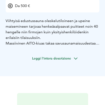
Da 500 €
Viihtyisä edustussauna oleskelutiloineen ja upeine
maisemineen tarjoaa henkeäsalpaavat puitteet noin 40
hengelle niin firmojen kuin yksityishenkilöidenkin
erilaisiin tilaisuuksiin.
Massiivinen AITO-kiuas takaa savusaunamaisuudestaan
kuuluisat lempeät löylyt. Tarvittaessa järjestämme
paikalle ohjelmanumeroita; pienimuotoisia laulu-,
Leggi l'intera descrizione
piano-, kitara- ja musiikkiesityksiä tai vaikkapa stand up
-komiikkaa.