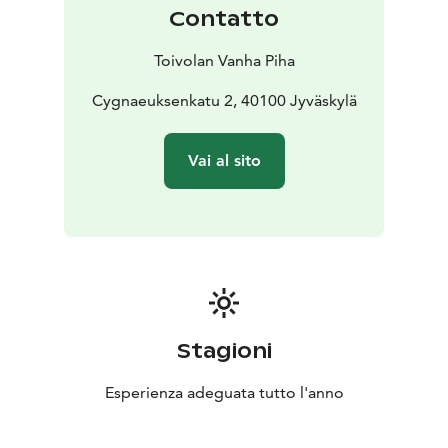
e realizzare una celebrazione che rimanga a lungo nella
Contatto
memoria.
Art Catering offre servizi gastronomici e per
eventi di alta qualità e ricchi di esperienze presso il
Toivolan Vanha Piha
ristorante Paja, nel cuore dell’antico cortile di Toivola,
durante tutto l’anno. Siamo aperti su prenotazione.
Cygnaeuksenkatu 2, 40100 Jyväskylä
Vai al sito
Stagioni
Esperienza adeguata tutto l'anno