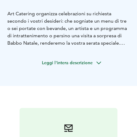
Art Catering organizza celebrazioni su richiesta
secondo i vostri desideri: che sogniate un menu di tre
o sei portate con bevande, un artista e un programma
di intrattenimento o persino una visita a sorpresa di
Babbo Natale, renderemo la vostra serata speciale.
Le celebrazioni e gli eventi aziendali al ristorante Paja vi
invitano a godere di momenti unici nell’ambiente
Leggi l'intera descrizione
storico dell’antico cortile di Toivola.
Offriamo inoltre la
possibilità di personalizzare il servizio e il programma
secondo i vostri desideri, affinché il vostro evento sia
esattamente come lo avete sognato.
Raccontateci la vostra visione e i vostri desideri per il
vostro evento. Noi del ristorante Paja siamo pronti a
trasformare i vostri sogni in realtà, offrendo non solo
un’atmosfera indimenticabile, ma anche un servizio
completo perfetto per il successo del vostro evento.
Non vediamo l’ora di poter far parte della vostra storia