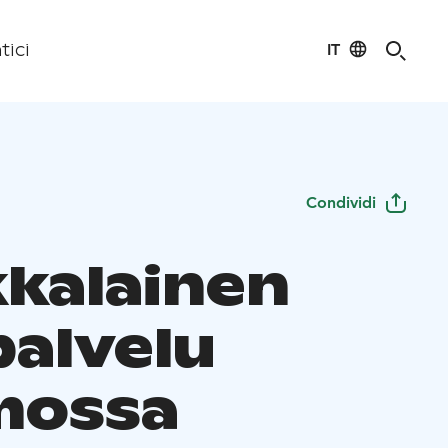
IT
tici
Condividi
kkalainen
palvelu
mossa