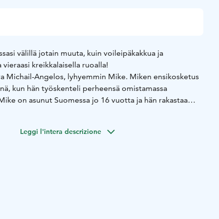
ssasi välillä jotain muuta, kuin voileipäkakkua ja
vieraasi kreikkalaisella ruoalla!
va Michail-Angelos, lyhyemmin Mike. Miken ensikosketus
ininä, kun hän työskenteli perheensä omistamassa
 Mike on asunut Suomessa jo 16 vuotta ja hän rakastaa
otimaansa ruokaa kokkaamalla!
latilaa. Osan ruoista voimme valmistaa ennakkoon omassa
Leggi l'intera descrizione
oat valmistamme mieluiten asiakkaan tiloissa. Meiltä löytyy
kokkaamiseen!