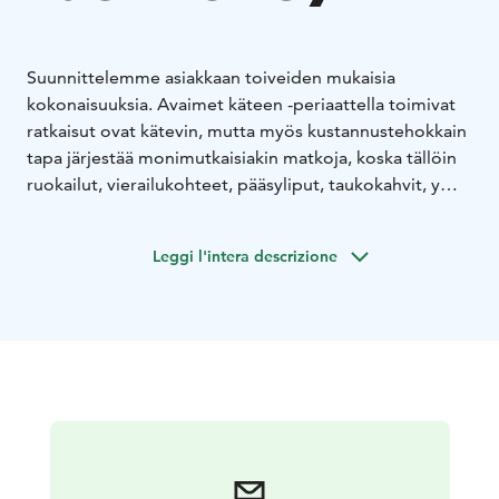
Suunnittelemme asiakkaan toiveiden mukaisia
kokonaisuuksia. Avaimet käteen -periaattella toimivat
ratkaisut ovat kätevin, mutta myös kustannustehokkain
tapa järjestää monimutkaisiakin matkoja, koska tällöin
ruokailut, vierailukohteet, pääsyliput, taukokahvit, ym.
yksityiskohdat voidaan nivoa saumattomasti yhteen.
Asiakas voi nauttia reissusta, kun me kannamme
Leggi l'intera descrizione
vastuun järjestelyistä ja matkan onnistumisesta.