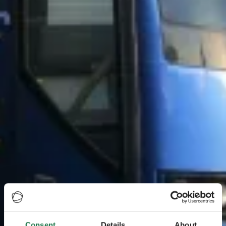
Consent
Details
About