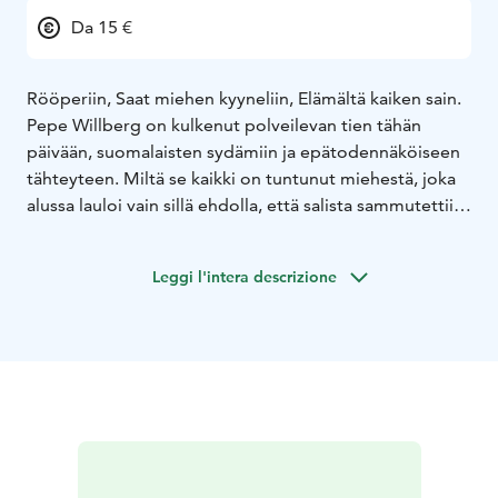
Da 15 €
Rööperiin, Saat miehen kyyneliin, Elämältä kaiken sain.
Pepe Willberg on kulkenut polveilevan tien tähän
päivään, suomalaisten sydämiin ja epätodennäköiseen
tähteyteen. Miltä se kaikki on tuntunut miehestä, joka
alussa lauloi vain sillä ehdolla, että salista sammutettiin
valot?
Severi Koivusalon käsikirjoittama ja ohjaama
Leggi l'intera descrizione
musiikillinen dokumenttielokuva PEPE kertoo
ainutlaatuisen äänen omaavasta, mutta suosionsa
kanssa tasapainoilevasta lahjakkaasta muusikosta, jonka
ikoniset kappaleet ovat soineet kotimaisen
elämänmenon taustalla jo seitsemällä eri
vuosikymmenellä. Elokuva on kuin salainen kartta
Suomen pop-musiikin historiaan sekä nostalginen
rakkauslaulu suurten ikäluokkien käynnistämälle