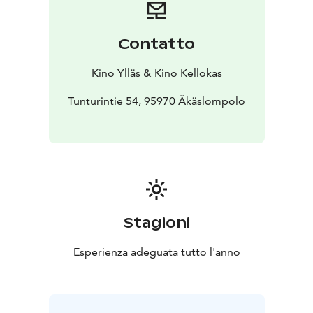
nuorisokulttuurille. Mukana matkalla myös mm. Danny,
Jorma Uotinen, Vicky Rosti, Matti Mikkola ja Mirja
Pyykkö sekä legendaariset kokoonpanot kuten The
Contatto
Islanders, Jormas, Paradise, Mestarit ja Saimaa.
Tästä et selviä kuivin silmin.
Kino Ylläs & Kino Kellokas
Tunturintie 54, 95970 Äkäslompolo
Stagioni
Esperienza adeguata tutto l'anno