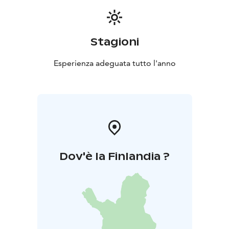
Laita viestiä verkkosivujen kautta, mikäli haluat yöpyä
alueella!
Stagioni
Esperienza adeguata tutto l'anno
Dov'è la Finlandia ?