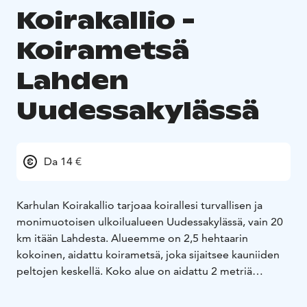
Koirakallio -
Koirametsä
Lahden
Uudessakylässä
Da 14 €
Karhulan Koirakallio tarjoaa koirallesi turvallisen ja
monimuotoisen ulkoilualueen Uudessakylässä, vain 20
km itään Lahdesta. Alueemme on 2,5 hehtaarin
kokoinen, aidattu koirametsä, joka sijaitsee kauniiden
peltojen keskellä. Koko alue on aidattu 2 metriä
korkealla panssariaidalla.
Koirasi pääsee nauttimaan vaihtelevasta maastosta,