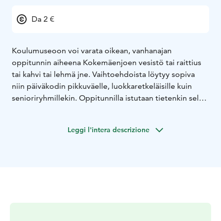
Da 2 €
Koulumuseoon voi varata oikean, vanhanajan
oppitunnin aiheena Kokemäenjoen vesistö tai raittius
tai kahvi tai lehmä jne. Vaihtoehdoista löytyy sopiva
niin päiväkodin pikkuväelle, luokkaretkeläisille kuin
senioriryhmillekin. Oppitunnilla istutaan tietenkin selkä
suorana, viitataan äänettömästi ja noustaan
vastaamaan. Oppitunnin lisäksi mahdollisuus mm.
Leggi l'intera descrizione
kahvi- tai ohravellitarjoiluun.