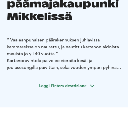
päämajakaupunki
Mikkelissä
” Vaaleanpunaisen päärakennuksen juhlavissa
kammareissa on naurettu, ja nautittu kartanon aidoista
mauista jo yli 40 vuotta “
Kartanoravintola palvelee vieraita kesä- ja
joulusesongilla päivittäin, sekä vuoden ympäri pyhinä ja
aukiolokalenterin mukaan. Järjestämme mielellämme
myös yksityistilaisuuksia juuri Teille sopivassa
Leggi l'intera descrizione
ajankohdassa.
Päämaja oli sotiemme 1939-1945 sijoittunut ympäri
Mikkeliä ja myös läheisen maaseudun kartanoihin.
Tertissä toimivat tykistönkomentaja Svanström
esikuntineen sekä päämajan intendentti kenraali
Gustafsson esikuntineen.
Kartanossa toimii nykyään