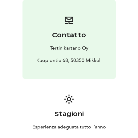
kansainvälistä mainetta niittänyt kartanoravintola, jossa
koet kotimaisen keittiön laadukkaimmat maut maalta,
metsästä ja järveltä. Tarjolla on aidosti puhdasta
lähiruokaa kartanon omista puutarhoista.
Contatto
Tertin kartano Oy
Kuopiontie 68, 50350 Mikkeli
Stagioni
Esperienza adeguata tutto l'anno