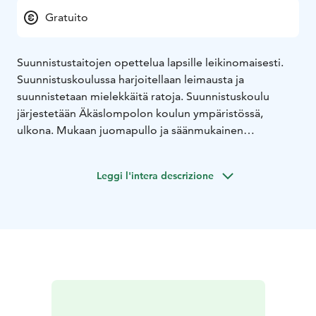
Gratuito
Suunnistustaitojen opettelua lapsille leikinomaisesti.
Suunnistuskoulussa harjoitellaan leimausta ja
suunnistetaan mielekkäitä ratoja. Suunnistuskoulu
järjestetään Äkäslompolon koulun ympäristössä,
ulkona. Mukaan juomapullo ja säänmukainen
ulkoiluvarustus. Suunnistuskoulu kestää noin 1,5 tuntia
molempina päivinä. Pienet lapset osallistuvat oman
Leggi l'intera descrizione
aikuisen kanssa. Maksuton
Suunnistuskoulun ohjaajana toimii Olli-Markus
Taivainen.
Ilmoittautumiset viimeistään keskiviikkona 22.5.
osoitteeseen yllaksen.rasti@gmail.com !