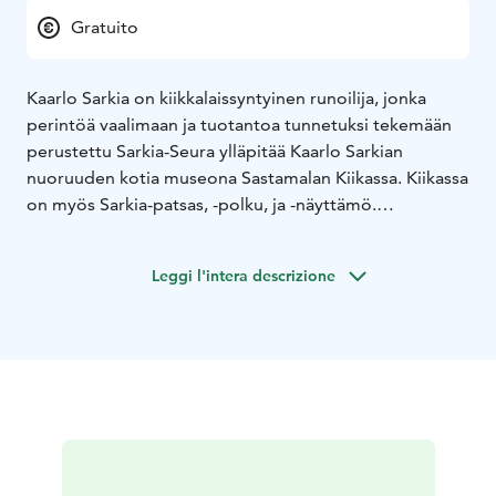
Gratuito
Kaarlo Sarkia on kiikkalaissyntyinen runoilija, jonka
perintöä vaalimaan ja tuotantoa tunnetuksi tekemään
perustettu Sarkia-Seura ylläpitää Kaarlo Sarkian
nuoruuden kotia museona Sastamalan Kiikassa. Kiikassa
on myös Sarkia-patsas, -polku, ja -näyttämö.
Olet runollisesti tervetullut tutustumaan!
Leggi l'intera descrizione