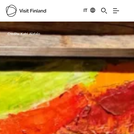
IT
Visit Finland
Credits:
Katri Alatalo