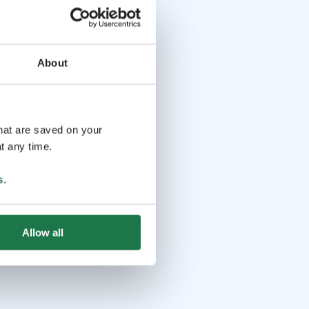
About
that are saved on your
t any time.
s
.
Allow all