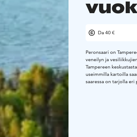
vuok
Da 40 €
Peronsaari on Tamperee
veneilyn ja vesiliikkuji
Tampereen keskustasta
useimmilla kartoilla s
saaressa on tarjolla eri
Sauna- ja majoitusvara
572 4628. Varmistettua
saareen saavuttuasi out
pankkikortilla isännälle
Hinnat sisältävät palve
pääsääntöisesti avoinna
yhteiseen järviluonto