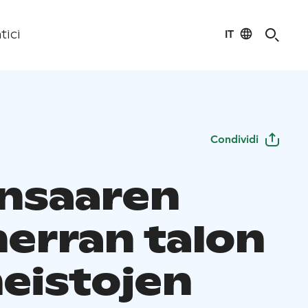
IT
tici
Condividi
nsaaren
erran talon
eistojen