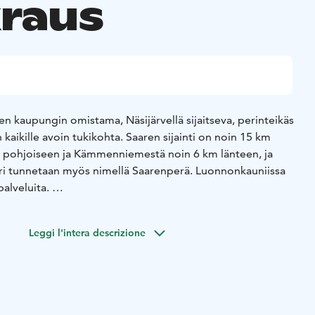
raus
n kaupungin omistama, Näsijärvellä sijaitseva, perinteikäs
en kaikille avoin tukikohta. Saaren sijainti on noin 15 km
 pohjoiseen ja Kämmenniemestä noin 6 km länteen, ja
aari tunnetaan myös nimellä Saarenperä. Luonnonkauniissa
 palveluita.
ukset hoituvat soittamalla saaren isännälle numeroon 040
si palveluiden saatavuuden maksaminen hoituu kätevästi
Leggi l'intera descrizione
doorstampere.fi/peronsaari/ -sivuston kautta tai
.
lun voimassa olevan arvonlisäveron. Saari on
 15.5.–31.10. välisenä aikana. Tervetuloa tutustumaan
kohteeseemme.